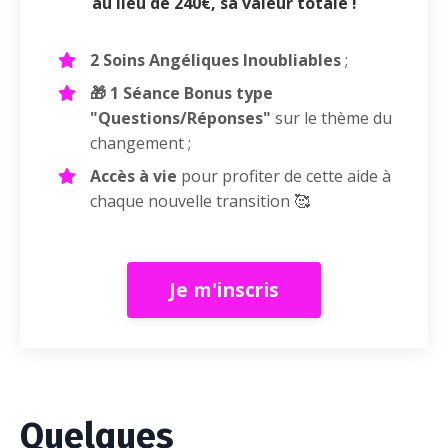
au lieu de 240€, sa valeur totale !
2 Soins Angéliques Inoubliables
;
🎁 1 Séance Bonus type
"Questions/Réponses"
s
ur le thème du
changement ;
Accès à vie
pour profiter de cette aide à
chaque nouvelle transition 🥰
Je m'inscris
Quelques