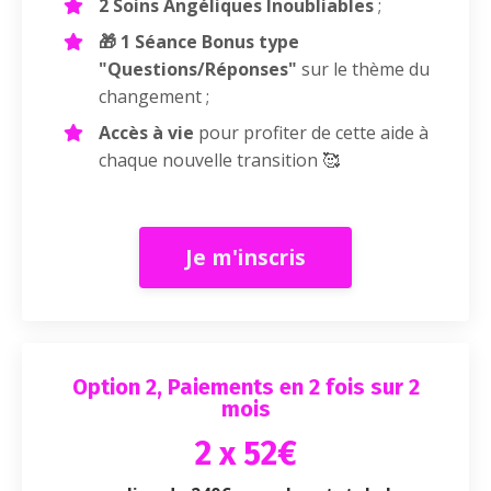
2 Soins Angéliques Inoubliables
;
🎁 1 Séance Bonus type
"Questions/Réponses"
s
ur le thème du
changement ;
Accès à vie
pour profiter de cette aide à
chaque nouvelle transition 🥰
Je m'inscris
Option 2, Paiements en 2 fois sur 2
mois
2 x 52€